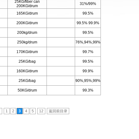
25KG/fiber can
31%/99%
200KG/drum
165KG/drum
99.5%
200KG/drum
99.5% 99.9%
200kg/drum
99.5%
250kg/drum
76%,94%,99%
170KG/drum
99.7%
25KG/bag
99.5%
160KG/drum
99.9%
25KG/bag
90%,95%,99%
50KG/drum
99.3%
页
1
2
3
4
5
12
返回前目录