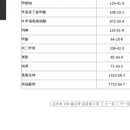
甲醇钠
124-41-4
甲基异丁基甲酮
108-10-1
N-甲基吡咯烷酮
872-50-4
吗啉
110-91-8
甲酸
64-18-6
对二甲苯
106-42-3
苯酐
85-44-9
纯苯
71-43-2
氢氧化钾
1310-58-3
高锰酸钾
7722-64-7
总共有 168 篇记录 这是第 3 页
上一页
下一