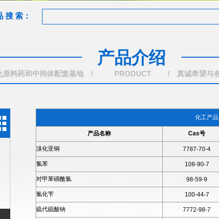
品 搜 索：
产品介绍
化原料药和中间体配套基地 /
PRODUCT
/ 真诚希望与
化工产品
产品名称
Cas号
溴化亚铜
7787-70-4
氯苯
108-90-7
对甲苯磺酰氯
98-59-9
氯化苄
100-44-7
硫代硫酸钠
7772-98-7